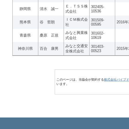
Ｅ．ＴＳＳ株
302405-
静岡県
清水 誠一
10536
式会社
ＩＣＭ株式会
301509-
熊本県
谷 哲朗
2016
00595
社
みなと興業株
301602-
青森県
桑原 正規
10619
式会社
みなと交通安
301403-
神奈川県
百合 康男
2015
00523
全株式会社
このページは、当協会が契約する
株式会社パイプ
います。