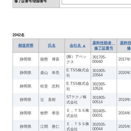
修了証番号/登録番号
2042
名
基幹技能者
基幹技
都道府県
氏名
会社名 ▲
修了証番号
修
(株）アペッ
301705-
静岡県
能勢 博喜
2017
00040
クス
E.TSS株式会
301905-
静岡県
柴山 幸亮
2020
20564
社
E.TSS株式会
302305-
静岡県
松堂 忠利
10524
社
STテクノ株
301805-
静岡県
辻 直樹
2019
00514
式会社
Ｅ．ＴＳＳ株
302405-
静岡県
牧野 孝浩
2024
00031
式会社
Ｅ．ＴＳＳ株
302505-
静岡県
江間 善仁
2025
00044
式会社