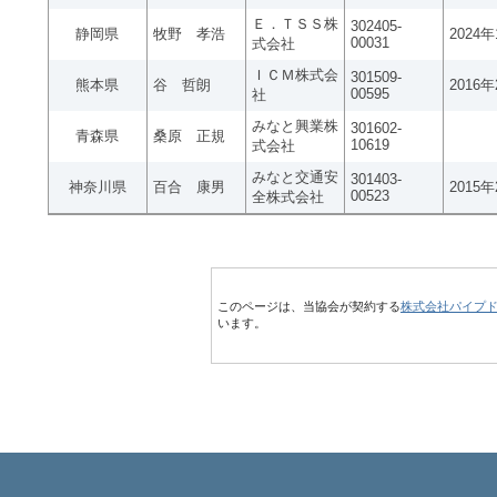
Ｅ．ＴＳＳ株
302405-
静岡県
牧野 孝浩
2024
00031
式会社
ＩＣＭ株式会
301509-
熊本県
谷 哲朗
2016
00595
社
みなと興業株
301602-
青森県
桑原 正規
10619
式会社
みなと交通安
301403-
神奈川県
百合 康男
2015
00523
全株式会社
このページは、当協会が契約する
株式会社パイプ
います。