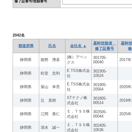
修了証番号/登録番号
2042
名
基幹技能者
基幹技
都道府県
氏名
会社名 ▲
修了証番号
修
(株）アペッ
301705-
静岡県
能勢 博喜
2017
00040
クス
E.TSS株式会
302305-
静岡県
松堂 忠利
10524
社
E.TSS株式会
301905-
静岡県
柴山 幸亮
2020
20564
社
STテクノ株
301805-
静岡県
辻 直樹
2019
00514
式会社
Ｅ．ＴＳＳ株
302505-
静岡県
江間 善仁
2025
00044
式会社
Ｅ．ＴＳＳ株
302405-
静岡県
清水 誠一
10536
式会社