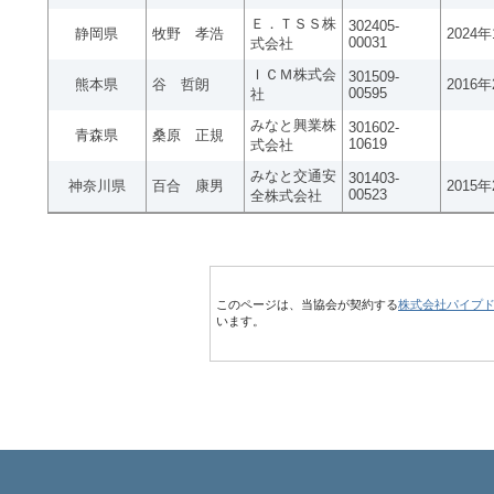
Ｅ．ＴＳＳ株
302405-
静岡県
牧野 孝浩
2024
00031
式会社
ＩＣＭ株式会
301509-
熊本県
谷 哲朗
2016
00595
社
みなと興業株
301602-
青森県
桑原 正規
10619
式会社
みなと交通安
301403-
神奈川県
百合 康男
2015
00523
全株式会社
このページは、当協会が契約する
株式会社パイプ
います。