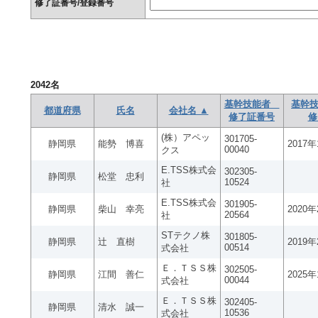
修了証番号/登録番号
2042
名
基幹技能者
基幹技
都道府県
氏名
会社名 ▲
修了証番号
修
(株）アペッ
301705-
静岡県
能勢 博喜
2017
00040
クス
E.TSS株式会
302305-
静岡県
松堂 忠利
10524
社
E.TSS株式会
301905-
静岡県
柴山 幸亮
2020
20564
社
STテクノ株
301805-
静岡県
辻 直樹
2019
00514
式会社
Ｅ．ＴＳＳ株
302505-
静岡県
江間 善仁
2025
00044
式会社
Ｅ．ＴＳＳ株
302405-
静岡県
清水 誠一
10536
式会社