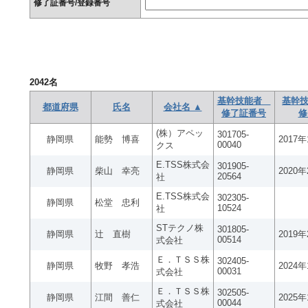
修了証番号/登録番号
2042
名
基幹技能者
基幹技
都道府県
氏名
会社名 ▲
修了証番号
修
(株）アペッ
301705-
静岡県
能勢 博喜
2017
00040
クス
E.TSS株式会
301905-
静岡県
柴山 幸亮
2020
20564
社
E.TSS株式会
302305-
静岡県
松堂 忠利
10524
社
STテクノ株
301805-
静岡県
辻 直樹
2019
00514
式会社
Ｅ．ＴＳＳ株
302405-
静岡県
牧野 孝浩
2024
00031
式会社
Ｅ．ＴＳＳ株
302505-
静岡県
江間 善仁
2025
00044
式会社