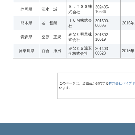
Ｅ．ＴＳＳ株
302405-
静岡県
清水 誠一
10536
式会社
ＩＣＭ株式会
301509-
熊本県
谷 哲朗
2016
00595
社
みなと興業株
301602-
青森県
桑原 正規
10619
式会社
みなと交通安
301403-
神奈川県
百合 康男
2015
00523
全株式会社
このページは、当協会が契約する
株式会社パイプ
います。