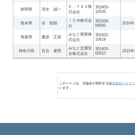
Ｅ．ＴＳＳ株
302405-
静岡県
清水 誠一
10536
式会社
ＩＣＭ株式会
301509-
熊本県
谷 哲朗
2016
00595
社
みなと興業株
301602-
青森県
桑原 正規
10619
式会社
みなと交通安
301403-
神奈川県
百合 康男
2015
00523
全株式会社
このページは、当協会が契約する
株式会社パイプ
います。