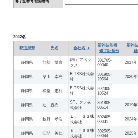
修了証番号/登録番号
2042
名
基幹技能者
基幹技
都道府県
氏名
会社名 ▲
修了証番号
修
(株）アペッ
301705-
静岡県
能勢 博喜
2017
00040
クス
E.TSS株式会
301905-
静岡県
柴山 幸亮
2020
20564
社
E.TSS株式会
302305-
静岡県
松堂 忠利
10524
社
STテクノ株
301805-
静岡県
辻 直樹
2019
00514
式会社
Ｅ．ＴＳＳ株
302405-
静岡県
牧野 孝浩
2024
00031
式会社
Ｅ．ＴＳＳ株
302505-
静岡県
江間 善仁
2025
00044
式会社