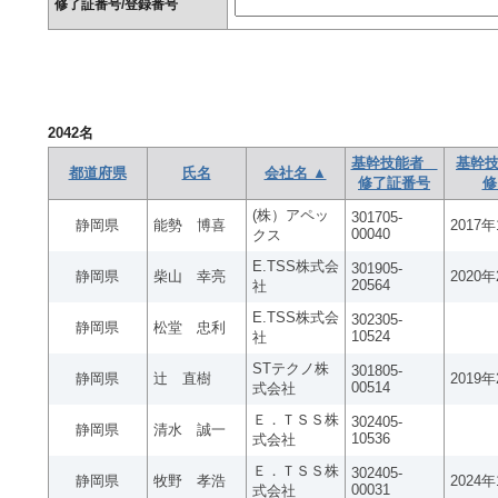
修了証番号/登録番号
2042
名
基幹技能者
基幹技
都道府県
氏名
会社名 ▲
修了証番号
修
(株）アペッ
301705-
静岡県
能勢 博喜
2017
00040
クス
E.TSS株式会
301905-
静岡県
柴山 幸亮
2020
20564
社
E.TSS株式会
302305-
静岡県
松堂 忠利
10524
社
STテクノ株
301805-
静岡県
辻 直樹
2019
00514
式会社
Ｅ．ＴＳＳ株
302405-
静岡県
清水 誠一
10536
式会社
Ｅ．ＴＳＳ株
302405-
静岡県
牧野 孝浩
2024
00031
式会社