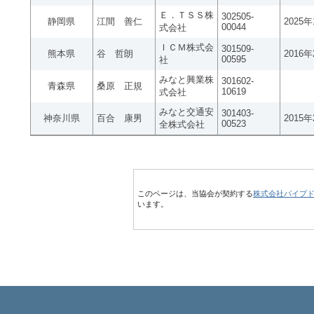
Ｅ．ＴＳＳ株
302505-
静岡県
江間 善仁
2025
00044
式会社
ＩＣＭ株式会
301509-
熊本県
谷 哲朗
2016
00595
社
みなと興業株
301602-
青森県
桑原 正規
10619
式会社
みなと交通安
301403-
神奈川県
百合 康男
2015
00523
全株式会社
このページは、当協会が契約する
株式会社パイプ
います。