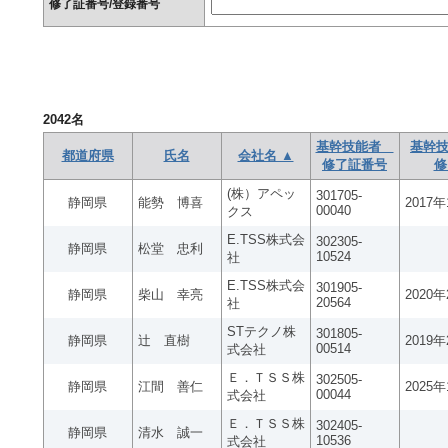
修了証番号/登録番号
2042
名
基幹技能者
基幹技
都道府県
氏名
会社名 ▲
修了証番号
修
(株）アペッ
301705-
静岡県
能勢 博喜
2017
00040
クス
E.TSS株式会
302305-
静岡県
松堂 忠利
10524
社
E.TSS株式会
301905-
静岡県
柴山 幸亮
2020
20564
社
STテクノ株
301805-
静岡県
辻 直樹
2019
00514
式会社
Ｅ．ＴＳＳ株
302505-
静岡県
江間 善仁
2025
00044
式会社
Ｅ．ＴＳＳ株
302405-
静岡県
清水 誠一
10536
式会社