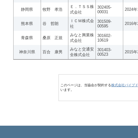
Ｅ．ＴＳＳ株
302405-
静岡県
牧野 孝浩
2024
00031
式会社
ＩＣＭ株式会
301509-
熊本県
谷 哲朗
2016
00595
社
みなと興業株
301602-
青森県
桑原 正規
10619
式会社
みなと交通安
301403-
神奈川県
百合 康男
2015
00523
全株式会社
このページは、当協会が契約する
株式会社パイプ
います。