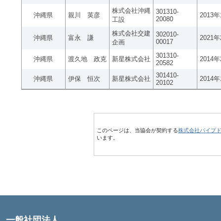
株式会社沖縄
301310-
沖縄県
親川 英彦
2013
20080
工設
株式会社交建
302010-
沖縄県
富永 謙
2021
00017
企画
301310-
沖縄県
渡久地 政克
新星株式会社
2014
20582
301410-
沖縄県
伊保 恒次
新星株式会社
2014
20102
このページは、当協会が契約する
株式会社パイプ
います。
一般社団法人