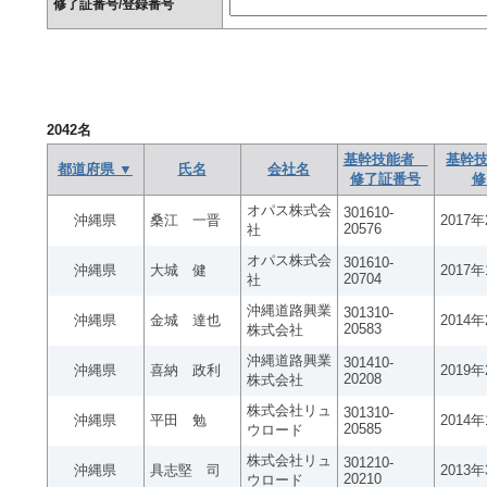
修了証番号/登録番号
2042
名
基幹技能者
基幹技
都道府県 ▼
氏名
会社名
修了証番号
修
オパス株式会
301610-
沖縄県
桑江 一晋
2017
20576
社
オパス株式会
301610-
沖縄県
大城 健
2017
20704
社
沖縄道路興業
301310-
沖縄県
金城 達也
2014
20583
株式会社
沖縄道路興業
301410-
沖縄県
喜納 政利
2019
20208
株式会社
株式会社リュ
301310-
沖縄県
平田 勉
2014
20585
ウロード
株式会社リュ
301210-
沖縄県
具志堅 司
2013
20210
ウロード