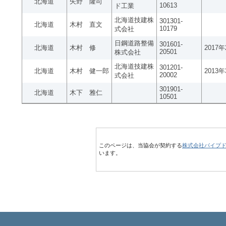
北海道
矢野 隆司
10613
ド工業
北海道技建株
301301-
北海道
木村 直文
10179
式会社
日鋼道路整備
301601-
北海道
木村 修
2017
20501
株式会社
北海道技建株
301201-
北海道
木村 健一郎
2013
20002
式会社
301901-
北海道
木下 雅仁
10501
このページは、当協会が契約する
株式会社パイプ
います。