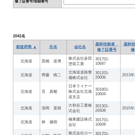
修了証番号/登録番号
2042
名
基幹技能者
基幹技
都道府県 ▲
氏名
会社名
修了証番号
修
株式会社多田
301701-
北海道
髙橋 道博
10687
塗装工業
北海道道路整
301201-
北海道
齊藤 慎二
2013
20006
備株式会社
日本ライナー
301801-
北海道
亘 真暢
株式会社北海
10604
道支店
大和谷工業株
301301-
北海道
浪岡 直樹
2015
20508
式会社
極東建設株式
301701-
北海道
林 健樹
10608
会社
株式会社ロー
301701-