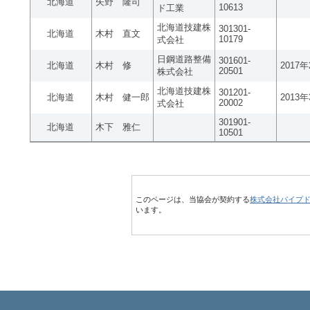
北海道
矢野 隆司
10613
ド工業
北海道技建株
301301-
北海道
木村 直文
10179
式会社
日鋼道路整備
301601-
北海道
木村 修
2017
20501
株式会社
北海道技建株
301201-
北海道
木村 健一郎
2013
20002
式会社
301901-
北海道
木下 雅仁
10501
このページは、当協会が契約する
株式会社パイプ
います。