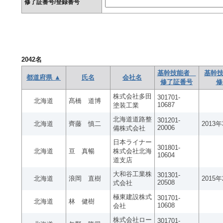
修了証番号/登録番号
2042
名
基幹技能者
基幹技
都道府県 ▲
氏名
会社名
修了証番号
修
株式会社多田
301701-
北海道
髙橋 道博
10687
塗装工業
北海道道路整
301201-
北海道
齊藤 慎二
2013
20006
備株式会社
日本ライナー
301801-
北海道
亘 真暢
株式会社北海
10604
道支店
大和谷工業株
301301-
北海道
浪岡 直樹
2015
20508
式会社
極東建設株式
301701-
北海道
林 健樹
10608
会社
株式会社ロー
301701-