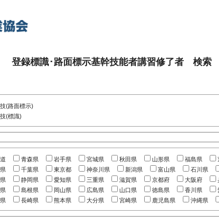
登録標識･路面標示基幹技能者講習修了者 検索
技(路面標示)
技(標識)
道
青森県
岩手県
宮城県
秋田県
山形県
福島県
県
千葉県
東京都
神奈川県
新潟県
富山県
石川県
県
静岡県
愛知県
三重県
滋賀県
京都府
大阪府
県
島根県
岡山県
広島県
山口県
徳島県
香川県
県
長崎県
熊本県
大分県
宮崎県
鹿児島県
沖縄県