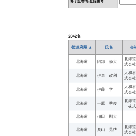
修了証番号/登録番号
2042
名
都道府県 ▲
氏名
会
北海道
北海道
阿部 修大
式会社
大和谷
北海道
伊東 政利
式会社
大和谷
北海道
伊藤 学
式会社
北海道
北海道
一鷹 秀俊
ー株式
北海道
稲田 剛大
北海道
北海道
奥山 晃啓
式会社