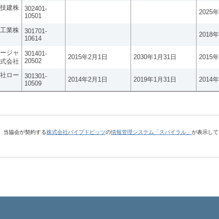
技建株
302401-
2025
10501
工業株
301701-
2018
10614
ージャ
301401-
2015年2月1日
2030年1月31日
2015
20502
式会社
社ロー
301301-
2014年2月1日
2019年1月31日
2014
10509
、当協会が契約する
株式会社パイプドビッツ
の
情報管理システム「スパイラル」
が表示して