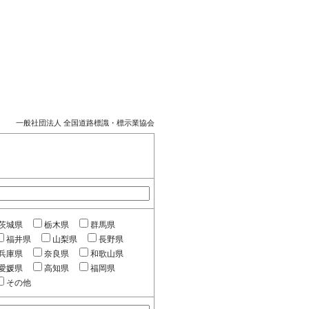
一般社団法人 全国道路標識・標示業協会
茨城県
栃木県
群馬県
福井県
山梨県
長野県
兵庫県
奈良県
和歌山県
愛媛県
高知県
福岡県
その他