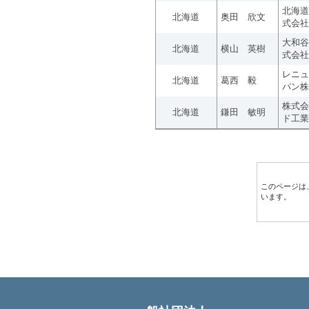
北海道
北海道
奥田 欣文
式会社
大和谷
北海道
横山 英樹
式会社
レニュ
北海道
葛西 毅
パン株
株式会
北海道
鎌田 敏明
ド工業
このページは
います。