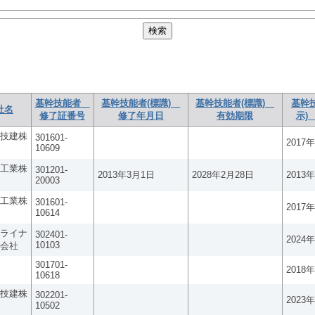
基幹技能者
基幹技能者(標識)
基幹技能者(標識)
基幹
社名
修了証番号
修了年月日
有効期限
示)
技建株
301601-
2017
10609
工業株
301201-
2013年3月1日
2028年2月28日
2013
20003
工業株
301601-
2017
10614
ライナ
302401-
2024
10103
会社
301701-
2018
10618
技建株
302201-
2023
10502