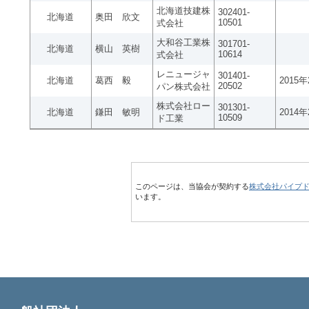
北海道技建株
302401-
北海道
奥田 欣文
10501
式会社
大和谷工業株
301701-
北海道
横山 英樹
10614
式会社
レニュージャ
301401-
北海道
葛西 毅
2015
20502
パン株式会社
株式会社ロー
301301-
北海道
鎌田 敏明
2014
10509
ド工業
このページは、当協会が契約する
株式会社パイプ
います。