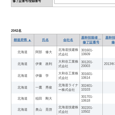
修了証番号/登録番号
2042
名
基幹技能者
基幹技
都道府県 ▲
氏名
会社名
修了証番号
修
北海道技建株
301601-
北海道
阿部 修大
10609
式会社
大和谷工業株
301201-
北海道
伊東 政利
2013
20003
式会社
大和谷工業株
301601-
北海道
伊藤 学
10614
式会社
北海道ライナ
302401-
北海道
一鷹 秀俊
10103
ー株式会社
301701-
北海道
稲田 剛大
10618
北海道技建株
302201-
北海道
奥山 晃啓
10502
式会社