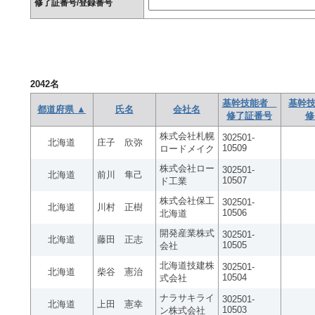
修了証番号/登録番号
2042
名
基幹技能者
基幹技
都道府県 ▲
氏名
会社名
修了証番号
修
株式会社札幌
302501-
北海道
庄子 欣弥
10509
ロードメイク
株式会社ロー
302501-
北海道
前川 隼己
10507
ド工業
株式会社保工
302501-
北海道
川村 正樹
10506
北海道
開発産業株式
302501-
北海道
藤田 正志
10505
会社
北海道技建株
302501-
北海道
柴谷 憲治
10504
式会社
ナラサキライ
302501-
北海道
上田 憲幸
10503
ン株式会社