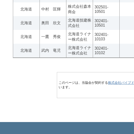
株式会社森本
302501-
北海道
中村 匡輝
10501
商会
北海道技建株
302401-
北海道
奥田 欣文
10501
式会社
北海道ライナ
302401-
北海道
一鷹 秀俊
10103
ー株式会社
北海道ライナ
302401-
北海道
武内 竜児
10102
ー株式会社
このページは、当協会が契約する
株式会社パイプ
います。