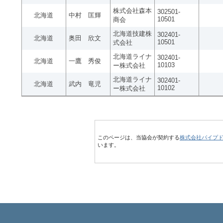
株式会社森本
302501-
北海道
中村 匡輝
10501
商会
北海道技建株
302401-
北海道
奥田 欣文
10501
式会社
北海道ライナ
302401-
北海道
一鷹 秀俊
10103
ー株式会社
北海道ライナ
302401-
北海道
武内 竜児
10102
ー株式会社
このページは、当協会が契約する
株式会社パイプ
います。