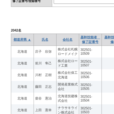
修了証番号/登録番号
2042
名
基幹技能者
基幹技
都道府県 ▲
氏名
会社名
修了証番号
修
株式会社札幌
302501-
北海道
庄子 欣弥
10509
ロードメイク
株式会社ロー
302501-
北海道
前川 隼己
10507
ド工業
株式会社保工
302501-
北海道
川村 正樹
10506
北海道
開発産業株式
302501-
北海道
藤田 正志
10505
会社
北海道技建株
302501-
北海道
柴谷 憲治
10504
式会社
ナラサキライ
302501-
北海道
上田 憲幸
10503
ン株式会社