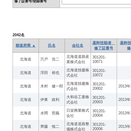
修了証番号/登録番号
2042
名
基幹技能者
基幹技
都道府県 ▲
氏名
会社名
修了証番号
修
北海道道路産
301201-
北海道
宍戸 浩二
10071
業株式会社
北海道技建株
301201-
北海道
浮田 裕也
10072
式会社
北海道技建株
301201-
北海道
木村 健一郎
2013
20002
式会社
大和谷工業株
301201-
北海道
伊東 政利
2013
20003
式会社
日栄興業株式
301201-
北海道
水間 照義
2013
20004
会社
北海道道路整
301201-
北海道
齊藤 慎二
2013
20006
備株式会社