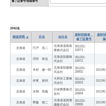
修了証番号/登録番号
2042
名
基幹技能者
基幹技
都道府県 ▲
氏名
会社名
修了証番号
修
北海道道路産
301201-
北海道
宍戸 浩二
10071
業株式会社
北海道技建株
301201-
北海道
浮田 裕也
10072
式会社
北海道技建株
301201-
北海道
木村 健一郎
2013
20002
式会社
大和谷工業株
301201-
北海道
伊東 政利
2013
20003
式会社
日栄興業株式
301201-
北海道
水間 照義
2013
20004
会社
北海道道路整
301201-
北海道
齊藤 慎二
2013
20006
備株式会社