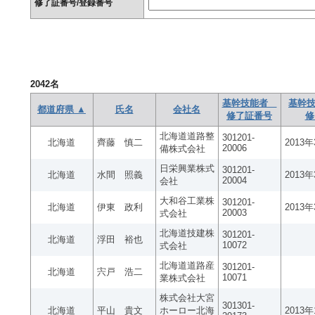
修了証番号/登録番号
2042
名
基幹技能者
基幹技
都道府県 ▲
氏名
会社名
修了証番号
修
北海道道路整
301201-
北海道
齊藤 慎二
2013
20006
備株式会社
日栄興業株式
301201-
北海道
水間 照義
2013
20004
会社
大和谷工業株
301201-
北海道
伊東 政利
2013
20003
式会社
北海道技建株
301201-
北海道
浮田 裕也
10072
式会社
北海道道路産
301201-
北海道
宍戸 浩二
10071
業株式会社
株式会社大宮
301301-
北海道
平山 貴文
ホーロー北海
2013