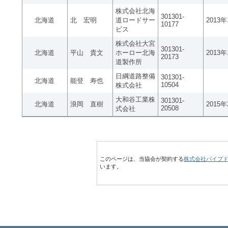
株式会社北海
301301-
北海道
北 宏明
道ロードサー
2013
10177
ビス
株式会社大宮
301301-
北海道
平山 貴文
ホーロー北海
2013
20173
道製作所
日綱道路整備
301301-
北海道
能登 寿也
10504
株式会社
大和谷工業株
301301-
北海道
浪岡 直樹
2015
20508
式会社
このページは、当協会が契約する
株式会社パイプ
います。