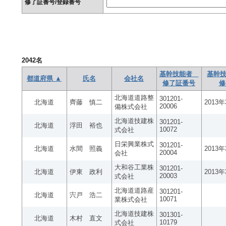
修了証番号/登録番号
2042
名
基幹技能者
基幹技
都道府県 ▲
氏名
会社名
修了証番号
修
北海道道路整
301201-
北海道
齊藤 慎二
2013
20006
備株式会社
北海道技建株
301201-
北海道
浮田 裕也
10072
式会社
日栄興業株式
301201-
北海道
水間 照義
2013
20004
会社
大和谷工業株
301201-
北海道
伊東 政利
2013
20003
式会社
北海道道路産
301201-
北海道
宍戸 浩二
10071
業株式会社
北海道技建株
301301-
北海道
木村 直文
10179
式会社