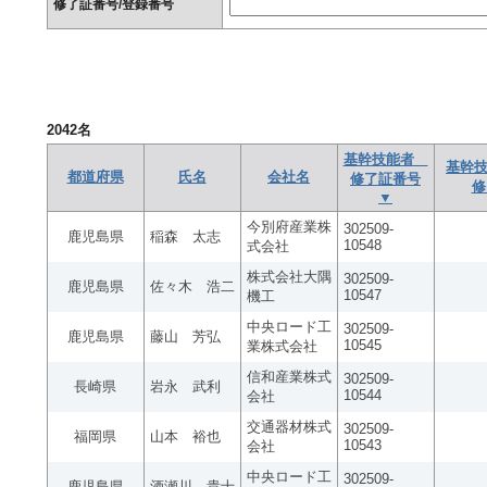
修了証番号/登録番号
2042
名
基幹技能者
基幹技
都道府県
氏名
会社名
修了証番号
修
▼
今別府産業株
302509-
鹿児島県
稲森 太志
10548
式会社
株式会社大隅
302509-
鹿児島県
佐々木 浩二
10547
機工
中央ロード工
302509-
鹿児島県
藤山 芳弘
10545
業株式会社
信和産業株式
302509-
長崎県
岩永 武利
10544
会社
交通器材株式
302509-
福岡県
山本 裕也
10543
会社
中央ロード工
302509-
鹿児島県
酒瀬川 貴士