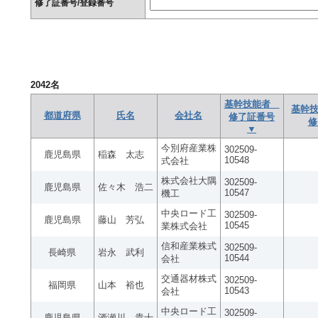
修了証番号/登録番号
2042
名
基幹技能者
基幹技
都道府県
氏名
会社名
修了証番号
修
▼
今別府産業株
302509-
鹿児島県
稲森 太志
10548
式会社
株式会社大隅
302509-
鹿児島県
佐々木 浩二
10547
機工
中央ロード工
302509-
鹿児島県
藤山 芳弘
10545
業株式会社
信和産業株式
302509-
長崎県
岩永 武利
10544
会社
交通器材株式
302509-
福岡県
山本 裕也
10543
会社
中央ロード工
302509-
鹿児島県
酒瀬川 貴士