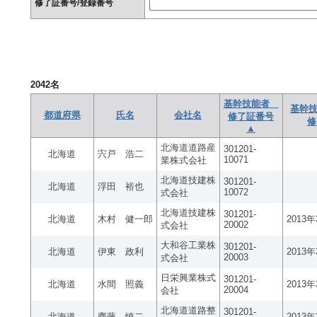
修了証番号/登録番号
2042
名
基幹技能者
基幹技
都道府県
氏名
会社名
修了証番号
修
▲
北海道道路産
301201-
北海道
宍戸 浩二
10071
業株式会社
北海道技建株
301201-
北海道
浮田 裕也
10072
式会社
北海道技建株
301201-
北海道
木村 健一郎
2013
20002
式会社
大和谷工業株
301201-
北海道
伊東 政利
2013
20003
式会社
日栄興業株式
301201-
北海道
水間 照義
2013
20004
会社
北海道道路整
301201-
北海道
齊藤 慎二
2013