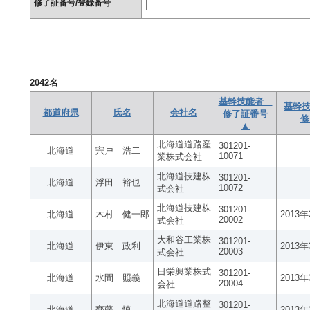
修了証番号/登録番号
2042
名
基幹技能者
基幹技
都道府県
氏名
会社名
修了証番号
修
▲
北海道道路産
301201-
北海道
宍戸 浩二
10071
業株式会社
北海道技建株
301201-
北海道
浮田 裕也
10072
式会社
北海道技建株
301201-
北海道
木村 健一郎
2013
20002
式会社
大和谷工業株
301201-
北海道
伊東 政利
2013
20003
式会社
日栄興業株式
301201-
北海道
水間 照義
2013
20004
会社
北海道道路整
301201-
北海道
齊藤 慎二
2013