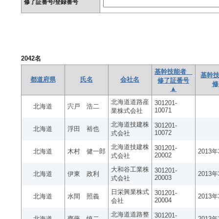
修了証番号/登録番号
2042
名
基幹技能者
基幹技
都道府県
氏名
会社名
修了証番号
修
▲
北海道道路産
301201-
北海道
宍戸 浩二
10071
業株式会社
北海道技建株
301201-
北海道
浮田 裕也
10072
式会社
北海道技建株
301201-
北海道
木村 健一郎
2013
20002
式会社
大和谷工業株
301201-
北海道
伊東 政利
2013
20003
式会社
日栄興業株式
301201-
北海道
水間 照義
2013
20004
会社
北海道道路整
301201-
北海道
齊藤 慎二
2013