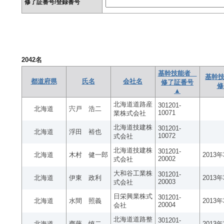
修了証番号/登録番号
2042
名
基幹技能者
基幹技
都道府県
氏名
会社名
修了証番号
修
▲
北海道道路産
301201-
北海道
宍戸 浩二
10071
業株式会社
北海道技建株
301201-
北海道
浮田 裕也
10072
式会社
北海道技建株
301201-
北海道
木村 健一郎
2013
20002
式会社
大和谷工業株
301201-
北海道
伊東 政利
2013
20003
式会社
日栄興業株式
301201-
北海道
水間 照義
2013
20004
会社
北海道道路整
301201-
北海道
齊藤 慎二
2013