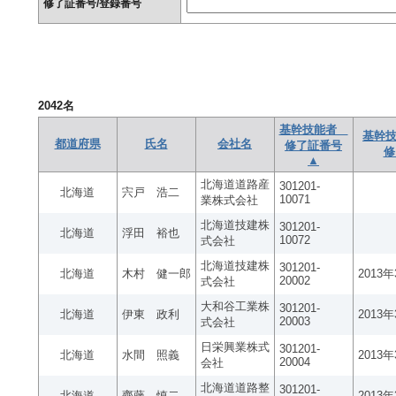
修了証番号/登録番号
2042
名
基幹技能者
基幹技
都道府県
氏名
会社名
修了証番号
修
▲
北海道道路産
301201-
北海道
宍戸 浩二
10071
業株式会社
北海道技建株
301201-
北海道
浮田 裕也
10072
式会社
北海道技建株
301201-
北海道
木村 健一郎
2013
20002
式会社
大和谷工業株
301201-
北海道
伊東 政利
2013
20003
式会社
日栄興業株式
301201-
北海道
水間 照義
2013
20004
会社
北海道道路整
301201-
北海道
齊藤 慎二
2013