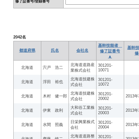
修了証番号/登録番号
2042
名
基幹技能者
基幹技
都道府県
氏名
会社名
修了証番号
修
▲
北海道道路産
301201-
北海道
宍戸 浩二
10071
業株式会社
北海道技建株
301201-
北海道
浮田 裕也
10072
式会社
北海道技建株
301201-
北海道
木村 健一郎
2013
20002
式会社
大和谷工業株
301201-
北海道
伊東 政利
2013
20003
式会社
日栄興業株式
301201-
北海道
水間 照義
2013
20004
会社
北海道道路整
301201-
北海道
齊藤 慎二
2013