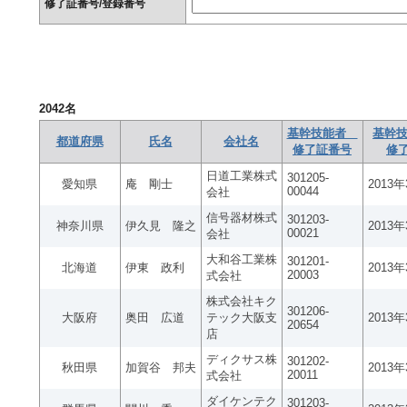
修了証番号/登録番号
2042
名
基幹技能者
基幹技
都道府県
氏名
会社名
修了証番号
修
日道工業株式
301205-
愛知県
庵 剛士
2013
00044
会社
信号器材株式
301203-
神奈川県
伊久見 隆之
2013
00021
会社
大和谷工業株
301201-
北海道
伊東 政利
2013
20003
式会社
株式会社キク
301206-
大阪府
奥田 広道
テック大阪支
2013
20654
店
ディクサス株
301202-
秋田県
加賀谷 邦夫
2013
20011
式会社
ダイケンテク
301203-