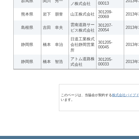
群馬県
関川 秀一
2013
00013
ノ株式会社
301209-
熊本県
岩下 朋誉
山王株式会社
2013
20069
雲南道路サー
301207-
島根県
吉田 幸夫
2013
20054
ビス株式会社
日道工業株式
301205-
静岡県
橋本 幸治
会社静岡営業
2013
00045
所
アトム道路株
301205-
静岡県
橋本 智浩
2013
00033
式会社
このページは、当協会が契約する
株式会社パイプ
います。