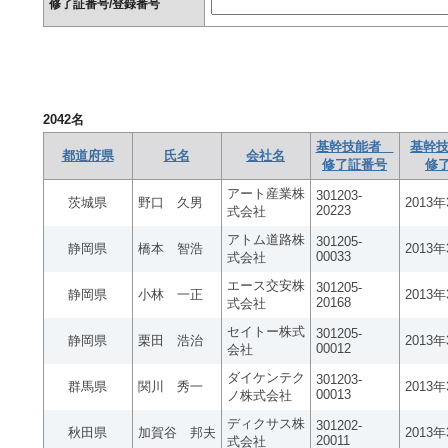
修了証番号/登録番号
2042
名
基幹技能者
基幹技
都道府県
氏名
会社名
修了証番号
修
アート産業株
301203-
茨城県
野口 久男
2013
20223
式会社
アトム道路株
301205-
静岡県
橋本 智浩
2013
00033
式会社
エース交安株
301205-
静岡県
小林 一正
2013
20168
式会社
セイトー株式
301205-
静岡県
栗田 浩治
2013
00012
会社
ダイケンテク
301203-
群馬県
関川 秀一
2013
00013
ノ株式会社
ディクサス株
301202-
秋田県
加賀谷 邦夫
2013
20011
式会社