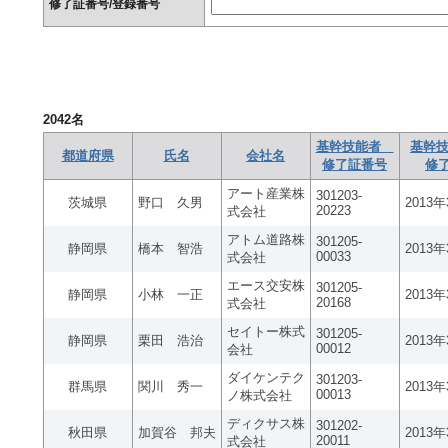
修了証番号/登録番号
2042
名
基幹技能者
基幹技
都道府県
氏名
会社名
修了証番号
修
アート産業株
301203-
茨城県
野口 久男
2013
20223
式会社
アトム道路株
301205-
静岡県
橋本 智浩
2013
00033
式会社
エース交安株
301205-
静岡県
小林 一正
2013
20168
式会社
セイトー株式
301205-
静岡県
栗田 浩治
2013
00012
会社
ダイケンテク
301203-
群馬県
関川 秀一
2013
00013
ノ株式会社
ディクサス株
301202-
秋田県
加賀谷 邦夫
2013
20011
式会社