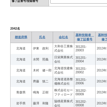
修了証番号/登録番号
2042
名
基幹技能者
基幹技
都道府県
氏名
会社名
修了証番号
修
大和谷工業株
301201-
北海道
伊東 政利
2013
20003
式会社
日栄興業株式
301201-
北海道
水間 照義
2013
20004
会社
北海道技建株
301201-
北海道
木村 健一郎
2013
20002
式会社
北海道道路整
301201-
北海道
齊藤 慎二
2013
20006
備株式会社
株式会社セー
301202-
青森県
鳴海 正樹
2013
00009
フティロード
協積産業株式
301202-
岩手県
藤澤 和隆
2013
00008
会社