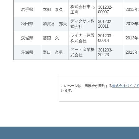
株式会社東北
301202-
岩手県
本郷 泰久
2013
00007
工商
ディクサス株
301202-
秋田県
加賀谷 邦夫
2013
20011
式会社
ライナー建設
301203-
茨城県
藤沼 久
2013
00014
株式会社
アート産業株
301203-
茨城県
野口 久男
2013
20223
式会社
このページは、当協会が契約する
株式会社パイプ
います。