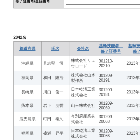
修了証番号/登録番号
2042
名
基幹技能者
基幹技
都道府県
氏名
会社名
修了証番号
修
株式会社リュ
301210-
沖縄県
具志堅 司
2013
20210
ウロード
株式会社山水
301209-
福岡県
和田 隆浩
2013
20191
製作所
日本乾溜工業
301209-
長崎県
川口 俊一
2013
20181
株式会社
301209-
熊本県
岩下 朋誉
山王株式会社
2013
20069
今別府産業株
301209-
鹿児島県
町田 泰久
2013
20068
式会社
日本乾溜工業
301209-
福岡県
盛満 昇平
2013
00066
株式会社