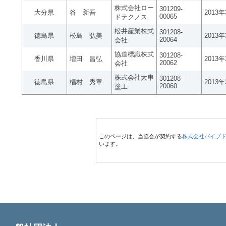
株式会社ロー
301209-
大分県
谷 新吾
2013
00065
ドテクノス
松井産業株式
301208-
徳島県
松島 弘美
2013
20064
会社
協道標識株式
301208-
香川県
増田 昌弘
2013
20062
会社
株式会社大串
301208-
徳島県
椙村 秀章
2013
20060
塗工
このページは、当協会が契約する
株式会社パイプ
います。