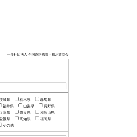
一般社団法人 全国道路標識・標示業協会
茨城県
栃木県
群馬県
福井県
山梨県
長野県
兵庫県
奈良県
和歌山県
愛媛県
高知県
福岡県
その他