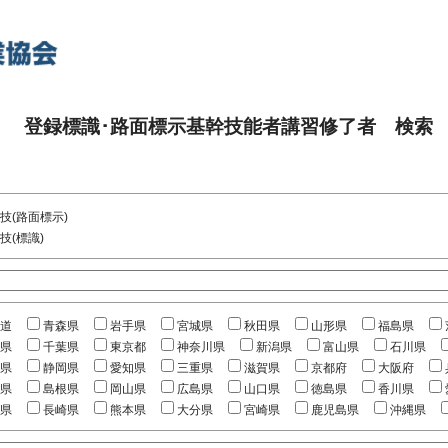
登録標識･路面標示基幹技能者講習修了者 検索
技(路面標示)
技(標識)
道
青森県
岩手県
宮城県
秋田県
山形県
福島県
県
千葉県
東京都
神奈川県
新潟県
富山県
石川県
県
静岡県
愛知県
三重県
滋賀県
京都府
大阪府
県
島根県
岡山県
広島県
山口県
徳島県
香川県
県
長崎県
熊本県
大分県
宮崎県
鹿児島県
沖縄県