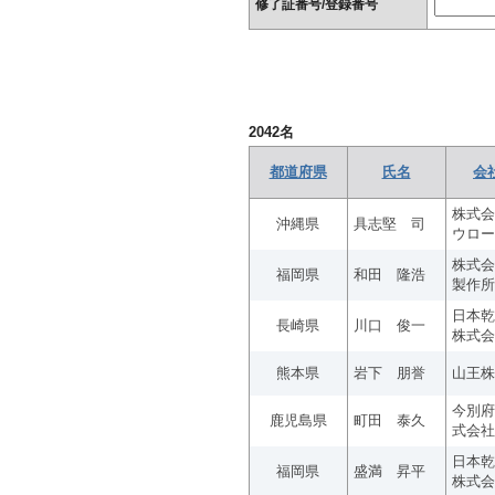
修了証番号/登録番号
2042
名
都道府県
氏名
会
株式会
沖縄県
具志堅 司
ウロー
株式会
福岡県
和田 隆浩
製作所
日本乾
長崎県
川口 俊一
株式会
熊本県
岩下 朋誉
山王株
今別府
鹿児島県
町田 泰久
式会社
日本乾
福岡県
盛満 昇平
株式会