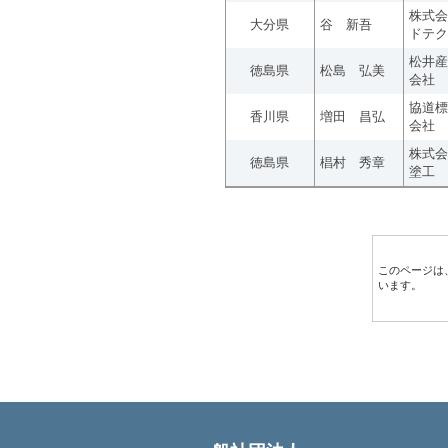
株式会
大分県
谷 新吾
ドテク
松井産
徳島県
松島 弘美
会社
協道標
香川県
増田 昌弘
会社
株式会
徳島県
椙村 秀章
塗工
このページは
います。