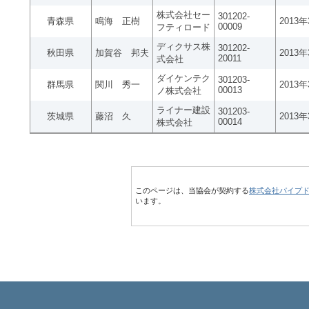
株式会社セー
301202-
青森県
鳴海 正樹
2013
00009
フティロード
ディクサス株
301202-
秋田県
加賀谷 邦夫
2013
20011
式会社
ダイケンテク
301203-
群馬県
関川 秀一
2013
00013
ノ株式会社
ライナー建設
301203-
茨城県
藤沼 久
2013
00014
株式会社
このページは、当協会が契約する
株式会社パイプ
います。