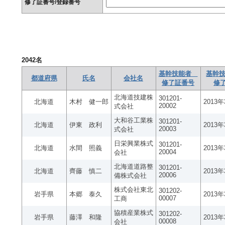
修了証番号/登録番号
2042
名
基幹技能者
基幹技
都道府県
氏名
会社名
修了証番号
修
北海道技建株
301201-
北海道
木村 健一郎
2013
20002
式会社
大和谷工業株
301201-
北海道
伊東 政利
2013
20003
式会社
日栄興業株式
301201-
北海道
水間 照義
2013
20004
会社
北海道道路整
301201-
北海道
齊藤 慎二
2013
20006
備株式会社
株式会社東北
301202-
岩手県
本郷 泰久
2013
00007
工商
協積産業株式
301202-
岩手県
藤澤 和隆
2013
00008
会社