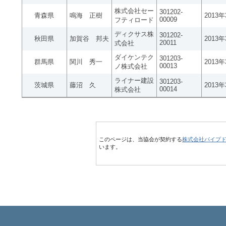
株式会社セー
301202-
青森県
鳴海 正樹
2013
00009
フティロード
ディクサス株
301202-
秋田県
加賀谷 邦夫
2013
20011
式会社
ダイケンテク
301203-
群馬県
関川 秀一
2013
00013
ノ株式会社
ライナー建設
301203-
茨城県
藤沼 久
2013
00014
株式会社
このページは、当協会が契約する
株式会社パイプ
います。