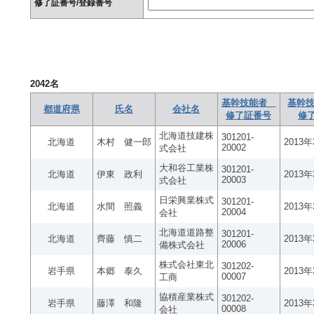
修了証番号/登録番号
2042
名
基幹技能者
基幹技
都道府県
氏名
会社名
修了証番号
修
北海道技建株
301201-
北海道
木村 健一郎
2013
20002
式会社
大和谷工業株
301201-
北海道
伊東 政利
2013
20003
式会社
日栄興業株式
301201-
北海道
水間 照義
2013
20004
会社
北海道道路整
301201-
北海道
齊藤 慎二
2013
20006
備株式会社
株式会社東北
301202-
岩手県
本郷 泰久
2013
00007
工商
協積産業株式
301202-
岩手県
藤澤 和隆
2013
00008
会社