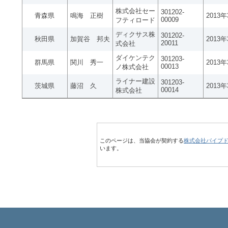
株式会社セー
301202-
青森県
鳴海 正樹
2013
00009
フティロード
ディクサス株
301202-
秋田県
加賀谷 邦夫
2013
20011
式会社
ダイケンテク
301203-
群馬県
関川 秀一
2013
00013
ノ株式会社
ライナー建設
301203-
茨城県
藤沼 久
2013
00014
株式会社
このページは、当協会が契約する
株式会社パイプ
います。