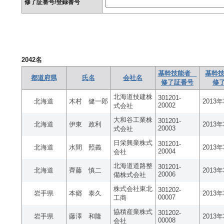
修了証番号/登録番号
2042
名
基幹技能者
基幹技
都道府県
氏名
会社名
修了証番号
修
北海道技建株
301201-
北海道
木村 健一郎
2013
20002
式会社
大和谷工業株
301201-
北海道
伊東 政利
2013
20003
式会社
日栄興業株式
301201-
北海道
水間 照義
2013
20004
会社
北海道道路整
301201-
北海道
齊藤 慎二
2013
20006
備株式会社
株式会社東北
301202-
岩手県
本郷 泰久
2013
00007
工商
協積産業株式
301202-
岩手県
藤澤 和隆
2013
00008
会社