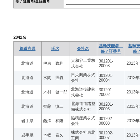
修了証番号/登録番号
2042
名
基幹技能者
基幹技
都道府県
氏名
会社名
修了証番号
修
大和谷工業株
301201-
北海道
伊東 政利
2013
20003
式会社
日栄興業株式
301201-
北海道
水間 照義
2013
20004
会社
北海道技建株
301201-
北海道
木村 健一郎
2013
20002
式会社
北海道道路整
301201-
北海道
齊藤 慎二
2013
20006
備株式会社
協積産業株式
301202-
岩手県
藤澤 和隆
2013
00008
会社
株式会社東北
301202-
岩手県
本郷 泰久
2013
00007
工商