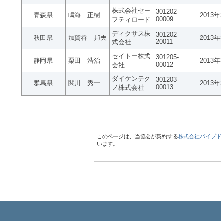
株式会社セー
301202-
青森県
鳴海 正樹
2013
00009
フティロード
ディクサス株
301202-
秋田県
加賀谷 邦夫
2013
20011
式会社
セイトー株式
301205-
静岡県
栗田 浩治
2013
00012
会社
ダイケンテク
301203-
群馬県
関川 秀一
2013
00013
ノ株式会社
このページは、当協会が契約する
株式会社パイプ
います。