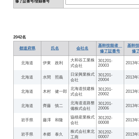
修了証番号/登録番号
2042
名
基幹技能者
基幹技
都道府県
氏名
会社名
修了証番号
修
大和谷工業株
301201-
北海道
伊東 政利
2013
20003
式会社
日栄興業株式
301201-
北海道
水間 照義
2013
20004
会社
北海道技建株
301201-
北海道
木村 健一郎
2013
20002
式会社
北海道道路整
301201-
北海道
齊藤 慎二
2013
20006
備株式会社
協積産業株式
301202-
岩手県
藤澤 和隆
2013
00008
会社
株式会社東北
301202-
岩手県
本郷 泰久
2013
00007
工商