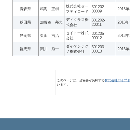
株式会社セー
301202-
青森県
鳴海 正樹
2013
00009
フティロード
ディクサス株
301202-
秋田県
加賀谷 邦夫
2013
20011
式会社
セイトー株式
301205-
静岡県
栗田 浩治
2013
00012
会社
ダイケンテク
301203-
群馬県
関川 秀一
2013
00013
ノ株式会社
このページは、当協会が契約する
株式会社パイプ
います。