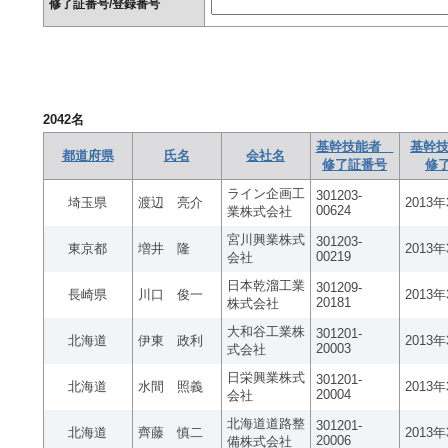
修了証番号/登録番号
2042
名
基幹技能者
基幹技
都道府県
氏名
会社名
修了証番号
修
ライン企画工
301203-
埼玉県
渡辺 亮介
2013
00624
業株式会社
宮川興業株式
301203-
東京都
増井 隆
2013
00219
会社
日本乾溜工業
301209-
長崎県
川口 俊一
2013
20181
株式会社
大和谷工業株
301201-
北海道
伊東 政利
2013
20003
式会社
日栄興業株式
301201-
北海道
水間 照義
2013
20004
会社
北海道道路整
301201-
北海道
齊藤 慎二
2013
20006
備株式会社