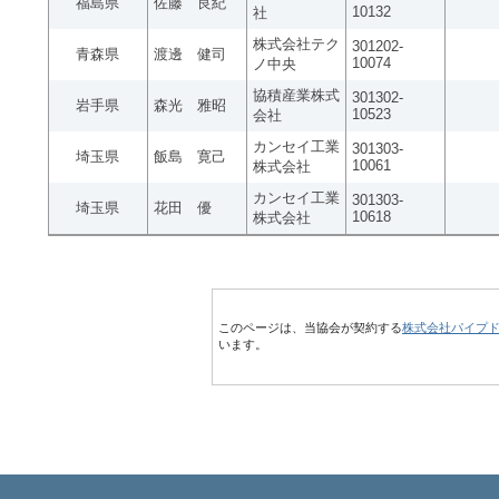
福島県
佐藤 良紀
10132
社
株式会社テク
301202-
青森県
渡邊 健司
10074
ノ中央
協積産業株式
301302-
岩手県
森光 雅昭
10523
会社
カンセイ工業
301303-
埼玉県
飯島 寛己
10061
株式会社
カンセイ工業
301303-
埼玉県
花田 優
10618
株式会社
このページは、当協会が契約する
株式会社パイプ
います。