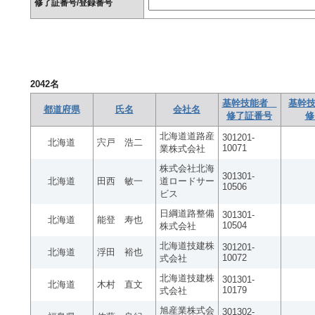
修了証番号/登録番号
2042
名
基幹技能者
基幹技
都道府県
氏名
会社名
修了証番号
修
北海道道路産
301201-
北海道
宍戸 浩二
10071
業株式会社
株式会社北海
301301-
北海道
田西 敏一
道ロードサー
10506
ビス
日綱道路整備
301301-
北海道
能登 寿也
10504
株式会社
北海道技建株
301201-
北海道
浮田 裕也
10072
式会社
北海道技建株
301301-
北海道
木村 直文
10179
式会社
旭産業株式会
301302-