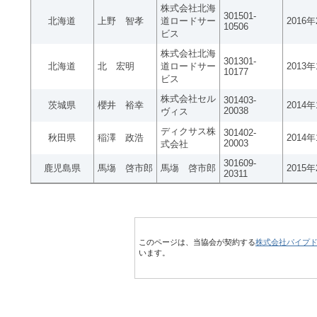
株式会社北海
301501-
北海道
上野 智孝
道ロードサー
2016
10506
ビス
株式会社北海
301301-
北海道
北 宏明
道ロードサー
2013
10177
ビス
株式会社セル
301403-
茨城県
櫻井 裕幸
2014
20038
ヴィス
ディクサス株
301402-
秋田県
稲澤 政浩
2014
20003
式会社
301609-
鹿児島県
馬塲 啓市郎
馬塲 啓市郎
2015
20311
このページは、当協会が契約する
株式会社パイプ
います。