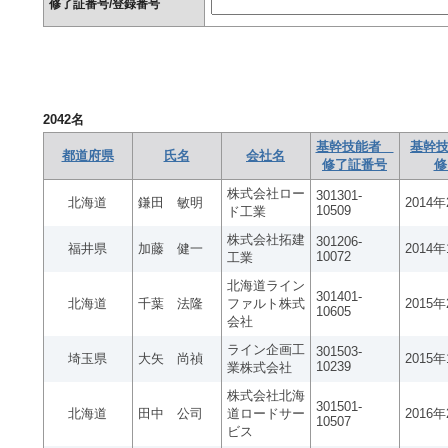
修了証番号/登録番号
2042
名
基幹技能者
基幹技
都道府県
氏名
会社名
修了証番号
修
株式会社ロー
301301-
北海道
鎌田 敏明
2014
10509
ド工業
株式会社拓建
301206-
福井県
加藤 健一
2014
10072
工業
北海道ライン
301401-
北海道
千葉 法隆
ファルト株式
2015
10605
会社
ライン企画工
301503-
埼玉県
大矢 尚禎
2015
10239
業株式会社
株式会社北海
301501-
北海道
田中 公司
道ロードサー
2016
10507
ビス