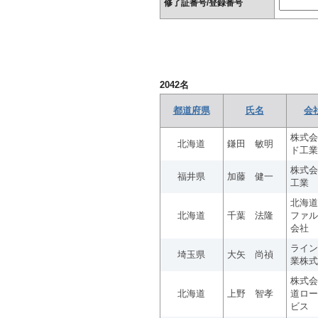
修了証番号/登録番号
2042
名
都道府県
氏名
会
株式会
北海道
鎌田 敏明
ド工業
株式会
福井県
加藤 健一
工業
北海道
北海道
千葉 法隆
ファル
会社
ライン
埼玉県
大矢 尚禎
業株式
株式会
北海道
上野 智孝
道ロー
ビス