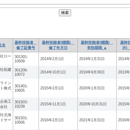
基幹技能者
基幹技能者(標識)
基幹技能者(標識)
基幹
社名
修了証番号
修了年月日
有効期限 ▲
示)
社ロー
301301-
2014年2月1日
2019年1月31日
2014
10509
社拓建
301206-
2014年10月1日
2019年9月30日
2013
10072
ライン
301401-
ト株式
2015年2月1日
2020年1月31日
2015
10605
企画工
301503-
2015年11月1日
2020年10月31日
2015
10239
会社
社北海
301501-
ドサー
2016年2月1日
2021年1月31日
2016
10506