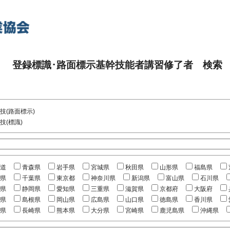
登録標識･路面標示基幹技能者講習修了者 検索
技(路面標示)
技(標識)
道
青森県
岩手県
宮城県
秋田県
山形県
福島県
県
千葉県
東京都
神奈川県
新潟県
富山県
石川県
県
静岡県
愛知県
三重県
滋賀県
京都府
大阪府
県
島根県
岡山県
広島県
山口県
徳島県
香川県
県
長崎県
熊本県
大分県
宮崎県
鹿児島県
沖縄県