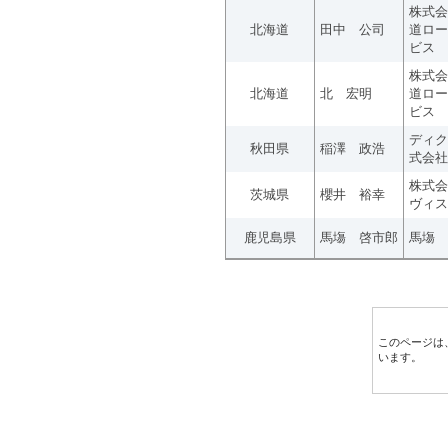
株式会
北海道
田中 公司
道ロー
ビス
株式会
北海道
北 宏明
道ロー
ビス
ディク
秋田県
稲澤 政浩
式会社
株式会
茨城県
櫻井 裕幸
ヴィス
鹿児島県
馬塲 啓市郎
馬塲 
このページは
います。