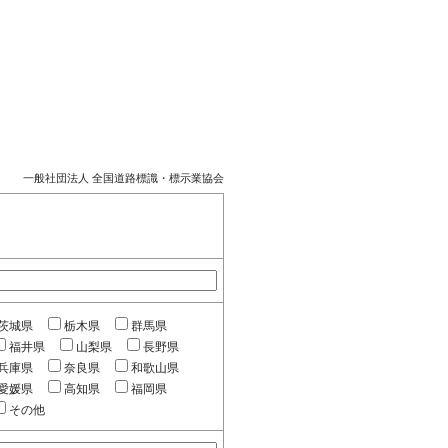
一般社団法人 全国道路標識・標示業協会
茨城県
栃木県
群馬県
福井県
山梨県
長野県
兵庫県
奈良県
和歌山県
愛媛県
高知県
福岡県
その他