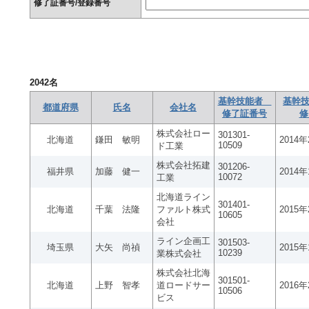
修了証番号/登録番号
2042
名
基幹技能者
基幹技
都道府県
氏名
会社名
修了証番号
修
株式会社ロー
301301-
北海道
鎌田 敏明
2014
10509
ド工業
株式会社拓建
301206-
福井県
加藤 健一
2014
10072
工業
北海道ライン
301401-
北海道
千葉 法隆
ファルト株式
2015
10605
会社
ライン企画工
301503-
埼玉県
大矢 尚禎
2015
10239
業株式会社
株式会社北海
301501-
北海道
上野 智孝
道ロードサー
2016
10506
ビス