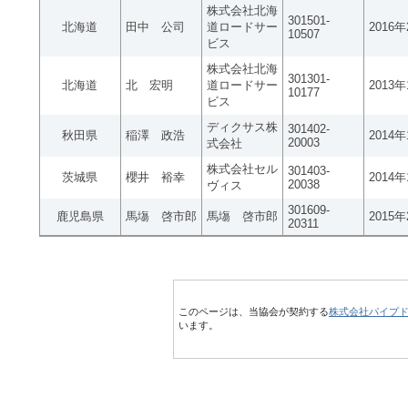
株式会社北海
301501-
北海道
田中 公司
道ロードサー
2016
10507
ビス
株式会社北海
301301-
北海道
北 宏明
道ロードサー
2013
10177
ビス
ディクサス株
301402-
秋田県
稲澤 政浩
2014
20003
式会社
株式会社セル
301403-
茨城県
櫻井 裕幸
2014
20038
ヴィス
301609-
鹿児島県
馬塲 啓市郎
馬塲 啓市郎
2015
20311
このページは、当協会が契約する
株式会社パイプ
います。