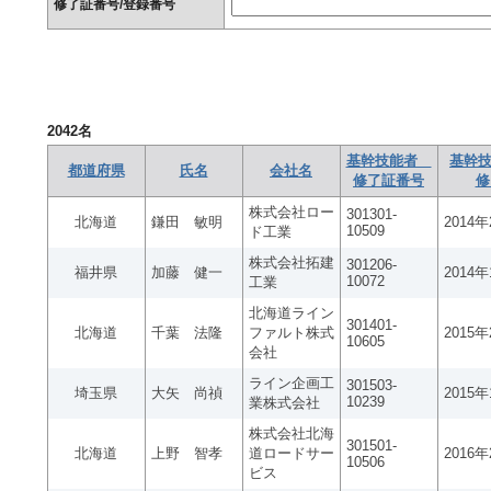
修了証番号/登録番号
2042
名
基幹技能者
基幹技
都道府県
氏名
会社名
修了証番号
修
株式会社ロー
301301-
北海道
鎌田 敏明
2014
10509
ド工業
株式会社拓建
301206-
福井県
加藤 健一
2014
10072
工業
北海道ライン
301401-
北海道
千葉 法隆
ファルト株式
2015
10605
会社
ライン企画工
301503-
埼玉県
大矢 尚禎
2015
10239
業株式会社
株式会社北海
301501-
北海道
上野 智孝
道ロードサー
2016
10506
ビス