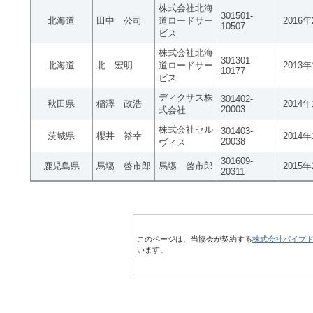
株式会社北海
301501-
北海道
田中 公司
道ロードサー
2016
10507
ビス
株式会社北海
301301-
北海道
北 宏明
道ロードサー
2013
10177
ビス
ディクサス株
301402-
秋田県
稲澤 政浩
2014
20003
式会社
株式会社セル
301403-
茨城県
櫻井 裕幸
2014
20038
ヴィス
301609-
鹿児島県
馬塲 啓市郎
馬塲 啓市郎
2015
20311
このページは、当協会が契約する
株式会社パイプ
います。