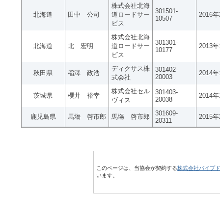
株式会社北海
301501-
北海道
田中 公司
道ロードサー
2016
10507
ビス
株式会社北海
301301-
北海道
北 宏明
道ロードサー
2013
10177
ビス
ディクサス株
301402-
秋田県
稲澤 政浩
2014
20003
式会社
株式会社セル
301403-
茨城県
櫻井 裕幸
2014
20038
ヴィス
301609-
鹿児島県
馬塲 啓市郎
馬塲 啓市郎
2015
20311
このページは、当協会が契約する
株式会社パイプ
います。