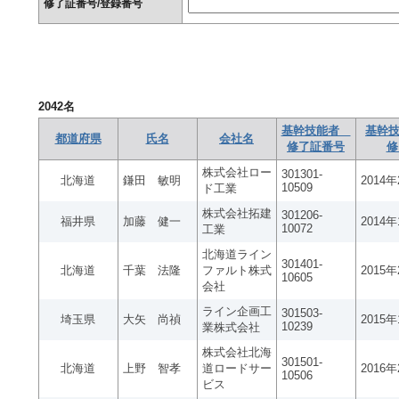
修了証番号/登録番号
2042
名
基幹技能者
基幹技
都道府県
氏名
会社名
修了証番号
修
株式会社ロー
301301-
北海道
鎌田 敏明
2014
10509
ド工業
株式会社拓建
301206-
福井県
加藤 健一
2014
10072
工業
北海道ライン
301401-
北海道
千葉 法隆
ファルト株式
2015
10605
会社
ライン企画工
301503-
埼玉県
大矢 尚禎
2015
10239
業株式会社
株式会社北海
301501-
北海道
上野 智孝
道ロードサー
2016
10506
ビス