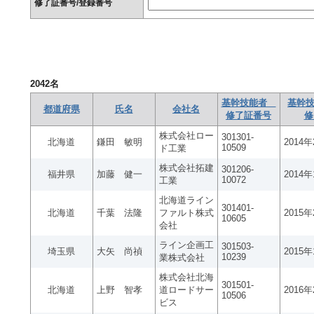
修了証番号/登録番号
2042
名
基幹技能者
基幹技
都道府県
氏名
会社名
修了証番号
修
株式会社ロー
301301-
北海道
鎌田 敏明
2014
10509
ド工業
株式会社拓建
301206-
福井県
加藤 健一
2014
10072
工業
北海道ライン
301401-
北海道
千葉 法隆
ファルト株式
2015
10605
会社
ライン企画工
301503-
埼玉県
大矢 尚禎
2015
10239
業株式会社
株式会社北海
301501-
北海道
上野 智孝
道ロードサー
2016
10506
ビス