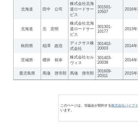
株式会社北海
301501-
北海道
田中 公司
道ロードサー
2016
10507
ビス
株式会社北海
301301-
北海道
北 宏明
道ロードサー
2013
10177
ビス
ディクサス株
301402-
秋田県
稲澤 政浩
2014
20003
式会社
株式会社セル
301403-
茨城県
櫻井 裕幸
2014
20038
ヴィス
301609-
鹿児島県
馬塲 啓市郎
馬塲 啓市郎
2015
20311
このページは、当協会が契約する
株式会社パイプ
います。