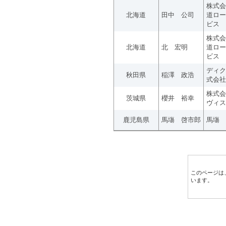
株式会
北海道
田中 公司
道ロー
ビス
株式会
北海道
北 宏明
道ロー
ビス
ディク
秋田県
稲澤 政浩
式会社
株式会
茨城県
櫻井 裕幸
ヴィス
鹿児島県
馬塲 啓市郎
馬塲 
このページは
います。