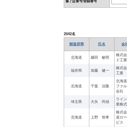
修了証番号/登録番号
2042
名
都道府県
氏名
会
株式会
北海道
鎌田 敏明
ド工業
株式会
福井県
加藤 健一
工業
北海道
北海道
千葉 法隆
ファル
会社
ライン
埼玉県
大矢 尚禎
業株式
株式会
北海道
上野 智孝
道ロー
ビス