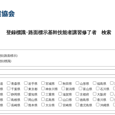
登録標識･路面標示基幹技能者講習修了者 検索
技(路面標示)
技(標識)
道
青森県
岩手県
宮城県
秋田県
山形県
福島県
県
千葉県
東京都
神奈川県
新潟県
富山県
石川県
県
静岡県
愛知県
三重県
滋賀県
京都府
大阪府
県
島根県
岡山県
広島県
山口県
徳島県
香川県
県
長崎県
熊本県
大分県
宮崎県
鹿児島県
沖縄県