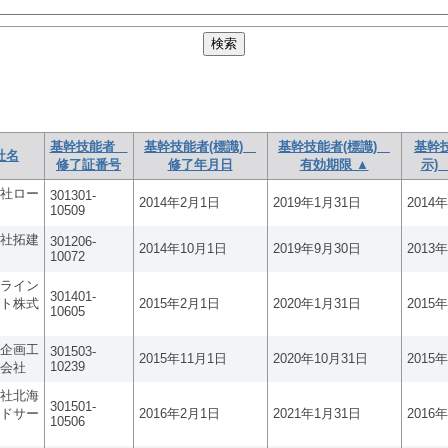
基幹技能者
基幹技能者(標識)
基幹技能者(標識)
基幹
社名
修了証番号
修了年月日
有効期限 ▲
示)
社ロー
301301-
2014年2月1日
2019年1月31日
2014
10509
社拓建
301206-
2014年10月1日
2019年9月30日
2013
10072
ライン
301401-
ト株式
2015年2月1日
2020年1月31日
2015
10605
企画工
301503-
2015年11月1日
2020年10月31日
2015
10239
会社
社北海
301501-
ドサー
2016年2月1日
2021年1月31日
2016
10506