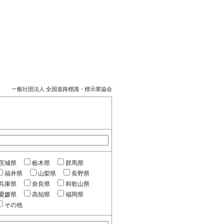
一般社団法人 全国道路標識・標示業協会
茨城県
栃木県
群馬県
福井県
山梨県
長野県
兵庫県
奈良県
和歌山県
愛媛県
高知県
福岡県
その他