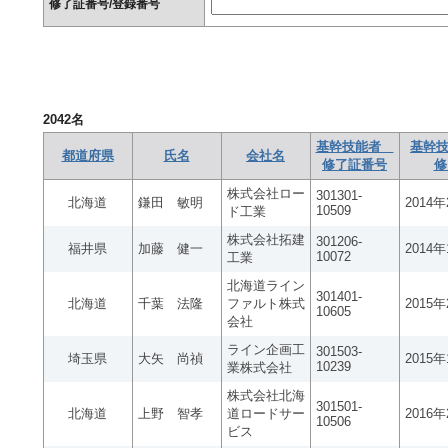
修了証番号/登録番号
2042
名
基幹技能者
基幹技
都道府県
氏名
会社名
修了証番号
修
株式会社ロー
301301-
北海道
鎌田 敏明
2014
10509
ド工業
株式会社拓建
301206-
福井県
加藤 健一
2014
10072
工業
北海道ライン
301401-
北海道
千葉 法隆
ファルト株式
2015
10605
会社
ライン企画工
301503-
埼玉県
大矢 尚禎
2015
10239
業株式会社
株式会社北海
301501-
北海道
上野 智孝
道ロードサー
2016
10506
ビス