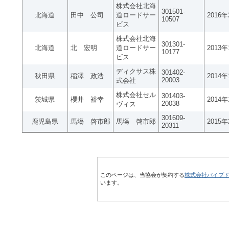
株式会社北海
301501-
北海道
田中 公司
道ロードサー
2016
10507
ビス
株式会社北海
301301-
北海道
北 宏明
道ロードサー
2013
10177
ビス
ディクサス株
301402-
秋田県
稲澤 政浩
2014
20003
式会社
株式会社セル
301403-
茨城県
櫻井 裕幸
2014
20038
ヴィス
301609-
鹿児島県
馬塲 啓市郎
馬塲 啓市郎
2015
20311
このページは、当協会が契約する
株式会社パイプ
います。