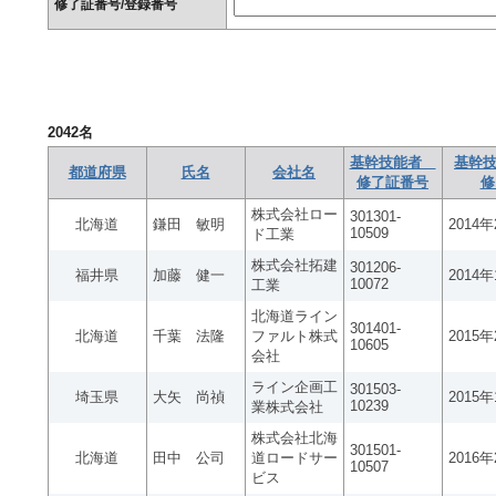
修了証番号/登録番号
2042
名
基幹技能者
基幹技
都道府県
氏名
会社名
修了証番号
修
株式会社ロー
301301-
北海道
鎌田 敏明
2014
10509
ド工業
株式会社拓建
301206-
福井県
加藤 健一
2014
10072
工業
北海道ライン
301401-
北海道
千葉 法隆
ファルト株式
2015
10605
会社
ライン企画工
301503-
埼玉県
大矢 尚禎
2015
10239
業株式会社
株式会社北海
301501-
北海道
田中 公司
道ロードサー
2016
10507
ビス