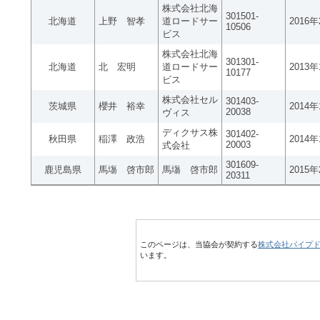
株式会社北海
301501-
北海道
上野 智孝
道ロードサー
2016
10506
ビス
株式会社北海
301301-
北海道
北 宏明
道ロードサー
2013
10177
ビス
株式会社セル
301403-
茨城県
櫻井 裕幸
2014
20038
ヴィス
ディクサス株
301402-
秋田県
稲澤 政浩
2014
20003
式会社
301609-
鹿児島県
馬塲 啓市郎
馬塲 啓市郎
2015
20311
このページは、当協会が契約する
株式会社パイプ
います。