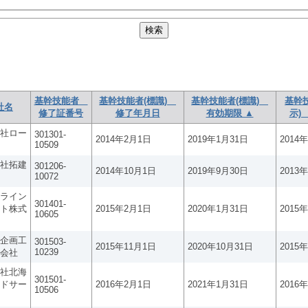
基幹技能者
基幹技能者(標識)
基幹技能者(標識)
基幹
社名
修了証番号
修了年月日
有効期限 ▲
示)
社ロー
301301-
2014年2月1日
2019年1月31日
2014
10509
社拓建
301206-
2014年10月1日
2019年9月30日
2013
10072
ライン
301401-
ト株式
2015年2月1日
2020年1月31日
2015
10605
企画工
301503-
2015年11月1日
2020年10月31日
2015
10239
会社
社北海
301501-
ドサー
2016年2月1日
2021年1月31日
2016
10506