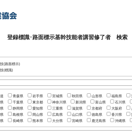
登録標識･路面標示基幹技能者講習修了者 検索
技(路面標示)
技(標識)
道
青森県
岩手県
宮城県
秋田県
山形県
福島県
県
千葉県
東京都
神奈川県
新潟県
富山県
石川県
県
静岡県
愛知県
三重県
滋賀県
京都府
大阪府
県
島根県
岡山県
広島県
山口県
徳島県
香川県
県
長崎県
熊本県
大分県
宮崎県
鹿児島県
沖縄県