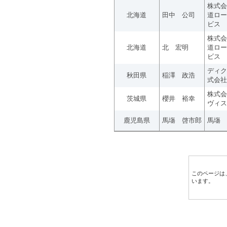
株式会
北海道
田中 公司
道ロー
ビス
株式会
北海道
北 宏明
道ロー
ビス
ディク
秋田県
稲澤 政浩
式会社
株式会
茨城県
櫻井 裕幸
ヴィス
鹿児島県
馬塲 啓市郎
馬塲 
このページは
います。