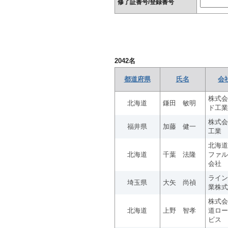
修了証番号/登録番号
2042
名
都道府県
氏名
会
株式会
北海道
鎌田 敏明
ド工業
株式会
福井県
加藤 健一
工業
北海道
北海道
千葉 法隆
ファル
会社
ライン
埼玉県
大矢 尚禎
業株式
株式会
北海道
上野 智孝
道ロー
ビス