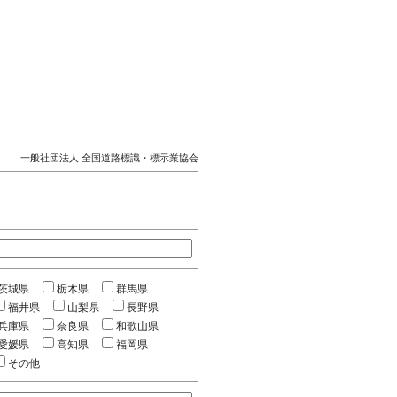
一般社団法人 全国道路標識・標示業協会
茨城県
栃木県
群馬県
福井県
山梨県
長野県
兵庫県
奈良県
和歌山県
愛媛県
高知県
福岡県
その他