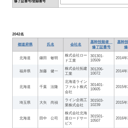
修了証番号/登録番号
2042
名
基幹技能者
基幹技
都道府県
氏名
会社名
修了証番号
修
株式会社ロー
301301-
北海道
鎌田 敏明
2014
10509
ド工業
株式会社拓建
301206-
福井県
加藤 健一
2014
10072
工業
北海道ライン
301401-
北海道
千葉 法隆
ファルト株式
2015
10605
会社
ライン企画工
301503-
埼玉県
大矢 尚禎
2015
10239
業株式会社
株式会社北海
301501-
北海道
田中 公司
道ロードサー
2016
10507
ビス