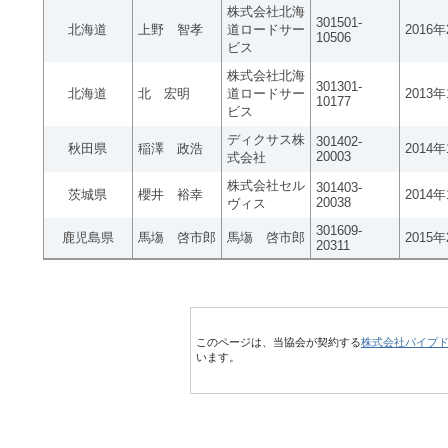
株式会社北海
301501-
北海道
上野 智孝
道ロードサー
2016
10506
ビス
株式会社北海
301301-
北海道
北 宏明
道ロードサー
2013
10177
ビス
ディクサス株
301402-
秋田県
稲澤 政浩
2014
20003
式会社
株式会社セル
301403-
茨城県
櫻井 裕幸
2014
20038
ヴィス
301609-
鹿児島県
馬塲 啓市郎
馬塲 啓市郎
2015
20311
このページは、当協会が契約する
株式会社パイプ
います。